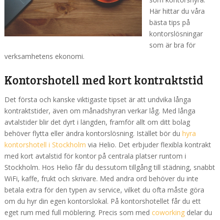
Här hittar du våra
bästa tips på
kontorslösningar
som är bra för
verksamhetens ekonomi.
Kontorshotell med kort kontraktstid
Det första och kanske viktigaste tipset är att undvika långa
kontraktstider, även om månadshyran verkar låg. Med långa
avtalstider blir det dyrt i längden, framför allt om ditt bolag
behöver flytta eller ändra kontorslösning. Istället bör du
hyra
kontorshotell i Stockholm
via Helio. Det erbjuder flexibla kontrakt
med kort avtalstid för kontor på centrala platser runtom i
Stockholm. Hos Helio får du dessutom tillgång till städning, snabbt
WiFi, kaffe, frukt och skrivare. Med andra ord behöver du inte
betala extra för den typen av service, vilket du ofta måste göra
om du hyr din egen kontorslokal. På kontorshotellet får du ett
eget rum med full möblering. Precis som med
coworking
delar du